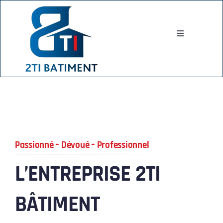
Passer
au
contenu
Toggle
Navigation
ACCUEIL
QUI SOMMES-NOUS ?
Passionné – Dévoué – Professionnel
SERVICES
L’ENTREPRISE 2TI
RÉALISATIONS
BÂTIMENT