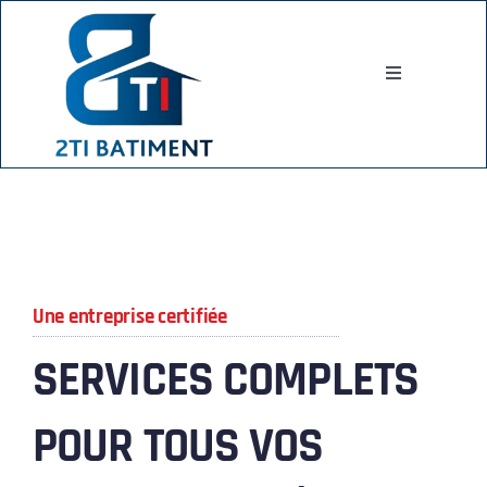
Passer
au
contenu
Toggle
Navigation
ACCUEIL
QUI SOMMES-NOUS ?
Une entreprise certifiée
SERVICES
SERVICES COMPLETS
RÉALISATIONS
POUR TOUS VOS